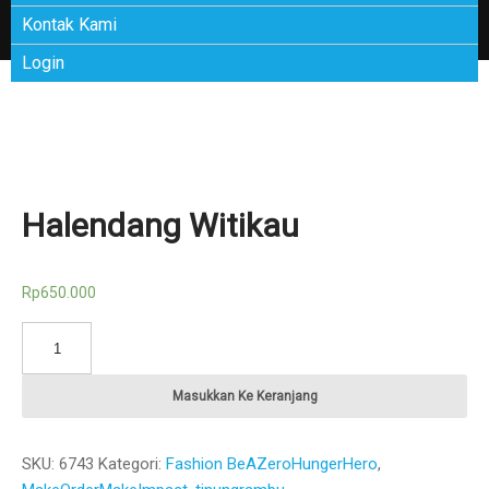
Kontak Kami
Login
Halendang Witikau
Rp
650.000
Kuantitas
Halendang
Witikau
Masukkan Ke Keranjang
SKU:
6743
Kategori:
Fashion
BeAZeroHungerHero
,