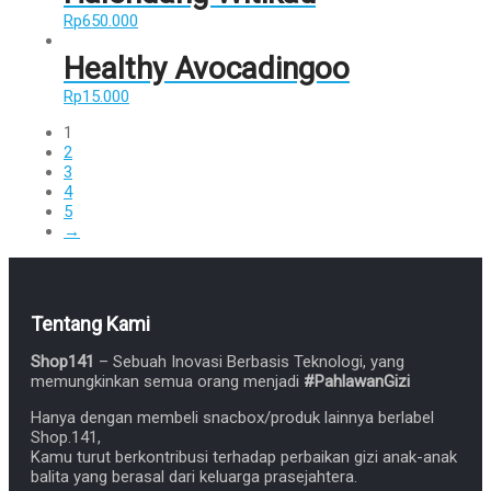
Rp
650.000
Healthy Avocadingoo
Rp
15.000
1
2
3
4
5
→
Tentang Kami
Shop141
– Sebuah Inovasi Berbasis Teknologi, yang
memungkinkan semua orang menjadi
#PahlawanGizi
Hanya dengan membeli snacbox/produk lainnya berlabel
Shop.141,
Kamu turut berkontribusi terhadap perbaikan gizi anak-anak
balita yang berasal dari keluarga prasejahtera.