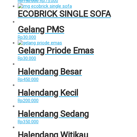
Rp
150.000
Rp
75.000
ECOBRICK SINGLE SOFA
Gelang PMS
Rp
30.000
Gelang Priode Emas
Rp
30.000
Halendang Besar
Rp
450.000
Halendang Kecil
Rp
200.000
Halendang Sedang
Rp
350.000
Halendang Witikau