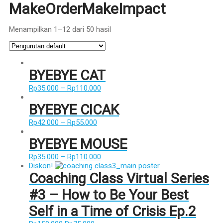
MakeOrderMakeImpact
Menampilkan 1–12 dari 50 hasil
BYEBYE CAT
Rp
35.000
–
Rp
110.000
BYEBYE CICAK
Rp
42.000
–
Rp
55.000
BYEBYE MOUSE
Rp
35.000
–
Rp
110.000
Diskon!
Coaching Class Virtual Series
#3 – How to Be Your Best
Self in a Time of Crisis Ep.2