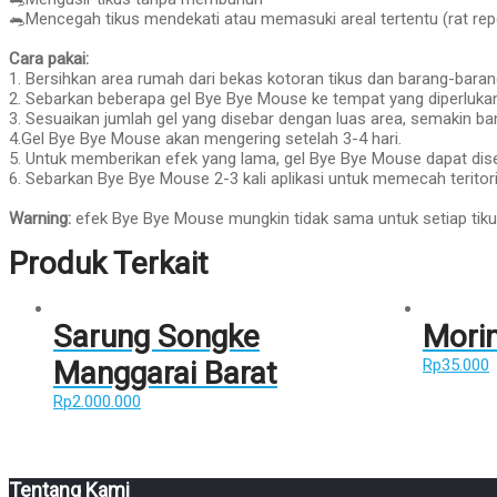
🐀Mencegah tikus mendekati atau memasuki areal tertentu (rat repe
Cara pakai:
1. Bersihkan area rumah dari bekas kotoran tikus dan barang-baran
2. Sebarkan beberapa gel Bye Bye Mouse ke tempat yang diperlukan
3. Sesuaikan jumlah gel yang disebar dengan luas area, semakin ba
4.Gel Bye Bye Mouse akan mengering setelah 3-4 hari.
5. Untuk memberikan efek yang lama, gel Bye Bye Mouse dapat dis
6. Sebarkan Bye Bye Mouse 2-3 kali aplikasi untuk memecah teritori
Warning:
efek Bye Bye Mouse mungkin tidak sama untuk setiap tiku
Produk Terkait
Sarung Songke
Mori
Manggarai Barat
Rp
35.000
Rp
2.000.000
Tentang Kami