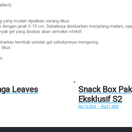
llent)
g yang mudah dijadikan sarang tikus.
 dengan jarak 5-10 cm. Sebaiknya disebarkan menjelang malam, saat t
nyak gel yang disebar akan semakin efektif.
ebarkan kembali setelah gel sebelumnya mengering.
 tikus
s.
nga Leaves
Snack Box Pak
Eksklusif S2
Rp
15.000
–
Rp
31.000