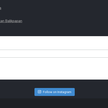
a
an Balikpapan
Follow on Instagram