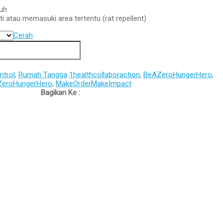
uh
 atau memasuki area tertentu (rat repellent)
Cerah
ntrol
,
Rumah Tangga
1healthcollaboraction
,
BeAZeroHungerHero
,
ZeroHungerHero
,
MakeOrderMakeImpact
Bagikan Ke :