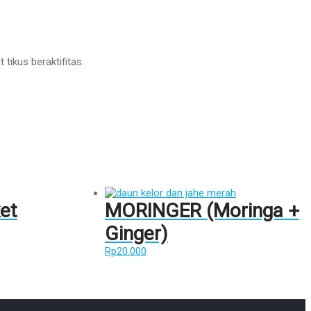
ikus beraktifitas.
et
MORINGER (Moringa +
Ginger)
Rp
20.000