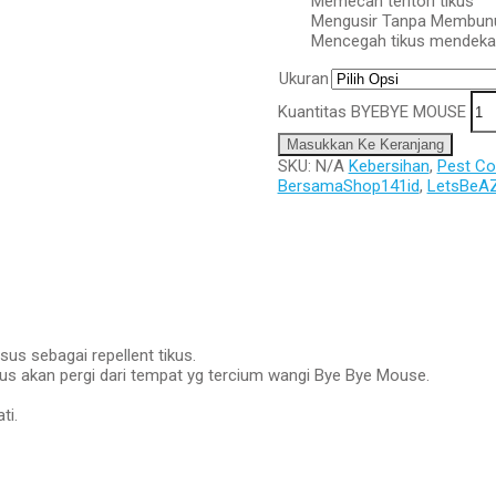
Memecah teritori tikus
Mengusir Tanpa Membun
Mencegah tikus mendekati
Ukuran
Kuantitas BYEBYE MOUSE
Masukkan Ke Keranjang
SKU:
N/A
Kebersihan
,
Pest Co
BersamaShop141id
,
LetsBeA
us sebagai repellent tikus.
kus akan pergi dari tempat yg tercium wangi Bye Bye Mouse.
ti.