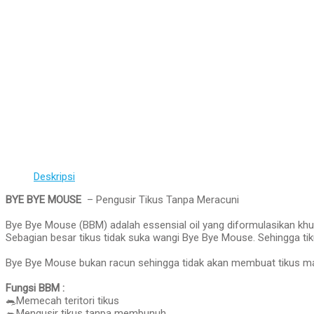
Deskripsi
BYE BYE MOUSE
– Pengusir Tikus Tanpa Meracuni
Bye Bye Mouse (BBM) adalah essensial oil yang diformulasikan khus
Sebagian besar tikus tidak suka wangi Bye Bye Mouse. Sehingga ti
Bye Bye Mouse bukan racun sehingga tidak akan membuat tikus ma
Fungsi BBM :
🐀Memecah teritori tikus
🐀Mengusir tikus tanpa membunuh